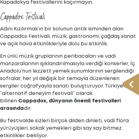
Kapadokya festivallerini kaçırmayın.
Cappadox Festivali
Adını Kızılırmak’ın bir kolunun antik isminden alan
Cappadox Festivali, müzik, gastronomi, çağdaş sanat
ve açık hava etkinlikleriyle dolu bu etkinlik.
En ünlü müzik gruplarının peribacaları ve vadi
manzaralarının ışıklandırılmasıyla verdiği konserler, İç
Anadolu’nun lezzetli yemek sunumlarının sergilendiği
sofralar, her yıl değişik bir temayla düzenlenen
sergiler coğrafyayla sanatı buluşturuyor. Türkiye’nin ilk
‘‘alternatif deneyim festivali’’ olarak
bilinen
Cappadox,
dünyanın önemli festivalleri
arasında
dır.
Bu festivalde sizleri birçok dilden dinleti, vadi flora
yürüyüşleri, sokak yemekleri gibi say say bitmez
etkinlikler bekliyor.